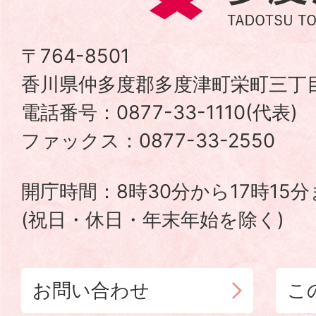
度
津
〒764-8501
香川県仲多度郡多度津町栄町三丁目
町
電話番号：0877-33-1110(代表
TADOTSU
ファックス：0877-33-2550
TOWN
開庁時間：8時30分から17時15
(祝日・休日・年末年始を除く)
お問い合わせ
こ