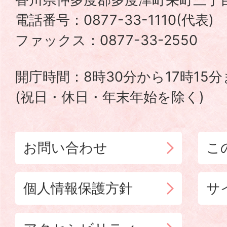
町
電話番号：0877-33-1110(代表
TADOTSU
ファックス：0877-33-2550
TOWN
開庁時間：8時30分から17時15
(祝日・休日・年末年始を除く)
お問い合わせ
こ
個人情報保護方針
サ