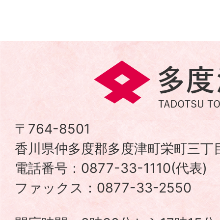
多
度
津
〒764-8501
香川県仲多度郡多度津町栄町三丁目
町
電話番号：0877-33-1110(代表
TADOTSU
ファックス：0877-33-2550
TOWN