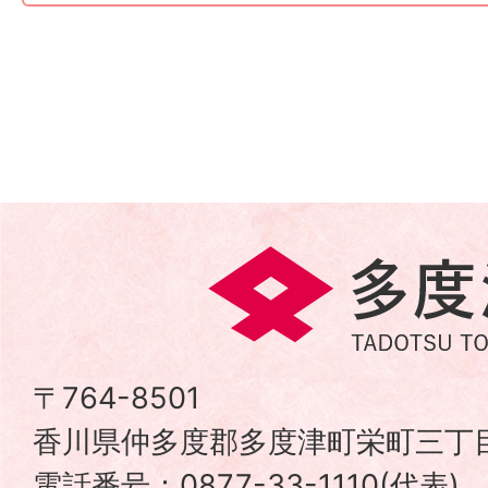
多
度
津
〒764-8501
香川県仲多度郡多度津町栄町三丁目
町
電話番号：0877-33-1110(代表