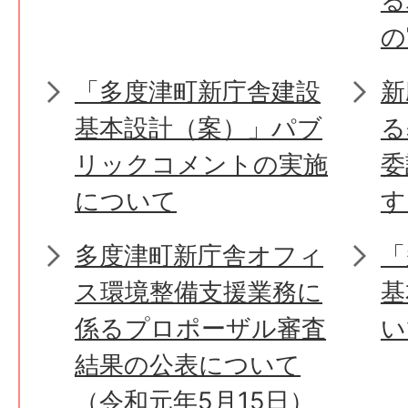
る
の
「多度津町新庁舎建設
新
基本設計（案）」パブ
る
リックコメントの実施
委
について
す
多度津町新庁舎オフィ
「
ス環境整備支援業務に
基
係るプロポーザル審査
い
結果の公表について
（令和元年5月15日）