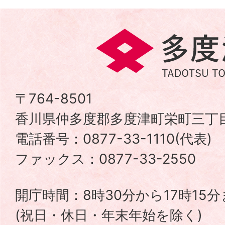
多
度
津
〒764-8501
香川県仲多度郡多度津町栄町三丁目
町
電話番号：0877-33-1110(代表
TADOTSU
ファックス：0877-33-2550
TOWN
開庁時間：8時30分から17時15
(祝日・休日・年末年始を除く)