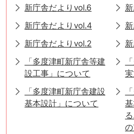
新庁舎だよりvol.6
新
新庁舎だよりvol.4
新
新庁舎だよりvol.2
新
「多度津町新庁舎等建
「
設工事」について
実
「多度津町新庁舎建設
「
基本設計」について
基
る
の