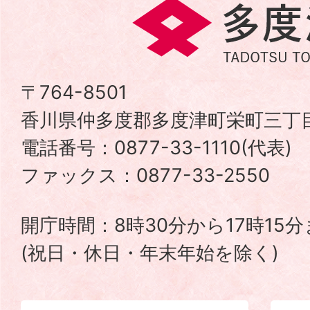
多
度
津
〒764-8501
香川県仲多度郡多度津町栄町三丁目
町
電話番号：0877-33-1110(代表
TADOTSU
ファックス：0877-33-2550
TOWN
開庁時間：8時30分から17時15
(祝日・休日・年末年始を除く)