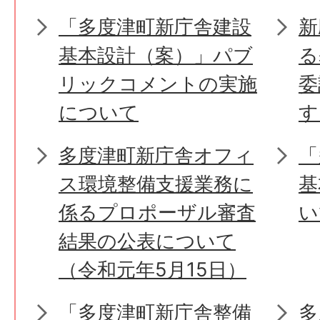
「多度津町新庁舎建設
新
基本設計（案）」パブ
る
リックコメントの実施
委
について
す
多度津町新庁舎オフィ
「
ス環境整備支援業務に
基
係るプロポーザル審査
い
結果の公表について
（令和元年5月15日）
「多度津町新庁舎整備
多