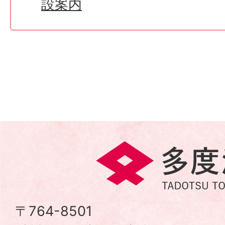
設案内
多
度
津
〒764-8501