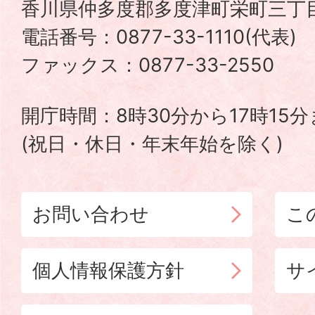
香川県仲多度郡多度津町栄町三丁目
町
電話番号：0877-33-1110(代表
TADOTSU
ファックス：0877-33-2550
TOWN
開庁時間：8時30分から17時15
(祝日・休日・年末年始を除く)
お問い合わせ
こ
個人情報保護方針
サ