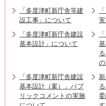
「多度津町新庁舎等建
「
設工事」について
実
「多度津町新庁舎建設
「
基本設計」について
基
る
の
「多度津町新庁舎建設
新
基本設計（案）」パブ
る
リックコメントの実施
委
について
す