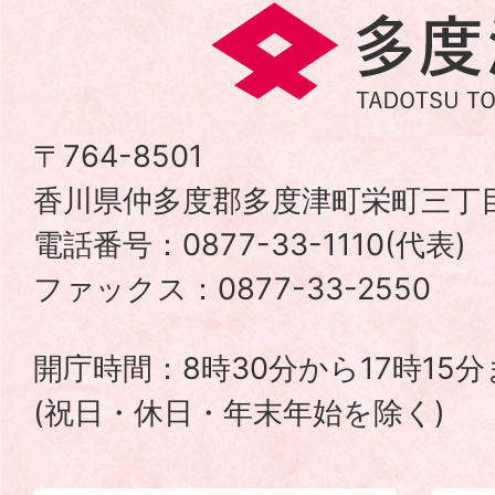
多
度
津
〒764-8501
香川県仲多度郡多度津町栄町三丁目
町
電話番号：0877-33-1110(代表
TADOTSU
ファックス：0877-33-2550
TOWN
開庁時間：8時30分から17時15
(祝日・休日・年末年始を除く)