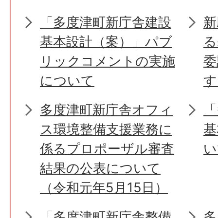
「多度津町新庁舎建設
新
基本設計（案）」パブ
る
リックコメントの実施
委
について
す
多度津町新庁舎オフィ
「
ス環境整備支援業務に
基
係るプロポーザル審査
い
結果の公表について
（令和元年5月15日）
「多度津町新庁舎整備
多