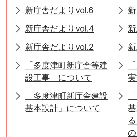
新庁舎だよりvol.6
新
新庁舎だよりvol.4
新
新庁舎だよりvol.2
新
「多度津町新庁舎等建
「
設工事」について
実
「多度津町新庁舎建設
「
基本設計」について
基
る
の