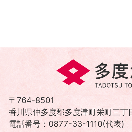
多
度
津
〒764-8501
香川県仲多度郡多度津町栄町三丁目
町
電話番号：0877-33-1110(代表
TADOTSU