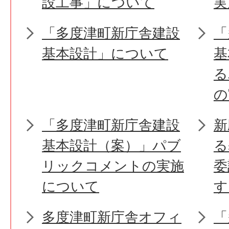
設工事」について
実
「多度津町新庁舎建設
「
基本設計」について
基
る
の
「多度津町新庁舎建設
新
基本設計（案）」パブ
る
リックコメントの実施
委
について
す
多度津町新庁舎オフィ
「