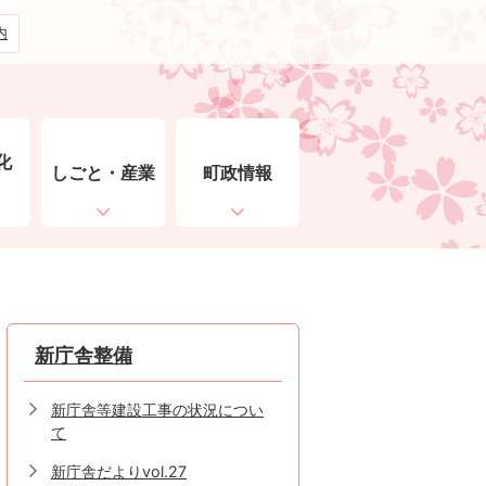
内
化
しごと・産業
町政情報
ト
新庁舎整備
新庁舎等建設工事の状況につい
て
新庁舎だよりvol.27