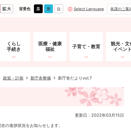
背景色
Select Language
各課のご案
くらし
医療・健康
観光・文
子育て・教育
手続き
福祉
イベン
政策・計画
新庁舎整備
新庁舎だよりvol.7
更新日：2022年03月15日
現在の進捗状況をお知らせします。