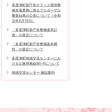
多度津町新庁舎オフィス環境整
備支援業務に係るプロポーザル
審査結果の公表について（令和
元年5月15日）
「多度津町新庁舎整備基本計
画」の策定について
「多度津町新庁舎整備基本構
想」の策定について
多度津町地域交流センターにお
ける公衆用無線WI-FIについて
地域交流センター 施設案内