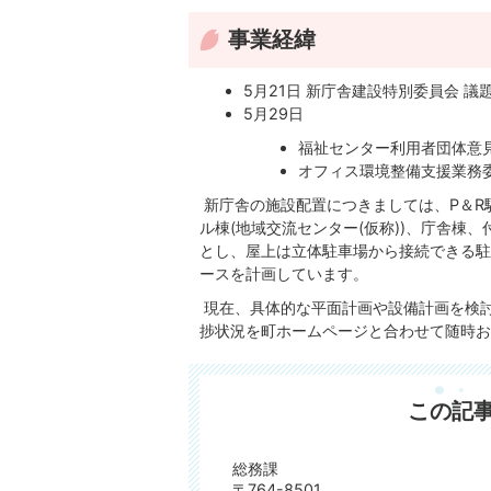
事業経緯
5月21日 新庁舎建設特別委員会 
5月29日
福祉センター利用者団体意見
オフィス環境整備支援業務
新庁舎の施設配置につきましては、P＆R
ル棟(地域交流センター(仮称))、庁舎棟
とし、屋上は立体駐車場から接続できる駐
ースを計画しています。
現在、具体的な平面計画や設備計画を検
捗状況を町ホームページと合わせて随時お
この記
総務課
〒764-8501