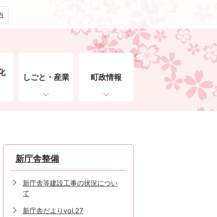
内
化
しごと・産業
町政情報
ト
新庁舎整備
新庁舎等建設工事の状況につい
て
新庁舎だよりvol.27