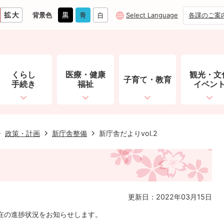
背景色
Select Language
各課のご案
くらし
医療・健康
観光・文
子育て・教育
手続き
福祉
イベン
政策・計画
新庁舎整備
新庁舎だよりvol.2
更新日：2022年03月15日
在の進捗状況をお知らせします。