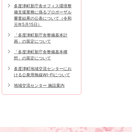
多度津町新庁舎オフィス環境整
備支援業務に係るプロポーザル
審査結果の公表について（令和
元年5月15日）
「多度津町新庁舎整備基本計
画」の策定について
「多度津町新庁舎整備基本構
想」の策定について
多度津町地域交流センターにお
ける公衆用無線WI-FIについて
地域交流センター 施設案内