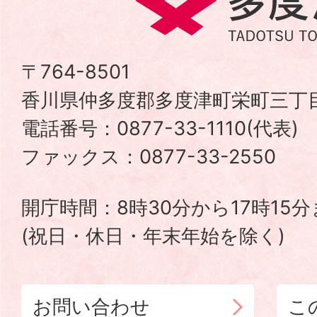
度
津
〒764-8501
香川県仲多度郡多度津町栄町三丁目
町
電話番号：0877-33-1110(代表
TADOTSU
ファックス：0877-33-2550
TOWN
開庁時間：8時30分から17時15
(祝日・休日・年末年始を除く)
お問い合わせ
こ