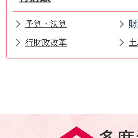
予算・決算
財
行財政改革
土
多