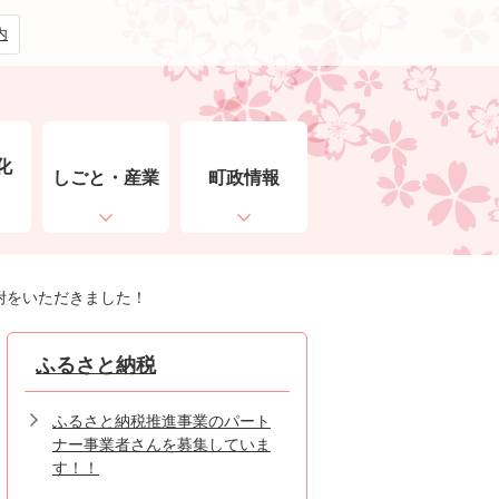
内
化
しごと・産業
町政情報
ト
附をいただきました！
ふるさと納税
ふるさと納税推進事業のパート
ナー事業者さんを募集していま
す！！