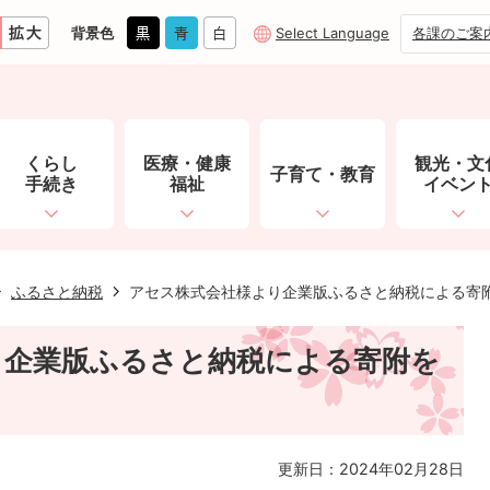
背景色
Select Language
各課のご案
くらし
医療・健康
観光・文
子育て・教育
手続き
福祉
イベン
ふるさと納税
アセス株式会社様より企業版ふるさと納税による寄
り企業版ふるさと納税による寄附を
更新日：2024年02月28日