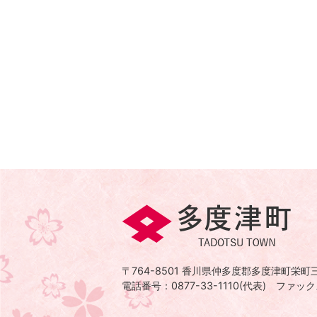
多
度
津
〒764-8501
香川県仲多度郡多度津町栄町三
町
電話番号：0877-33-1110(代表)
ファックス
TADOTSU
TOWN