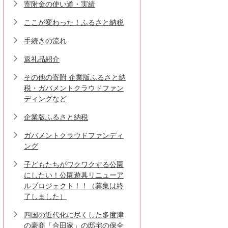
寄附金の使い道・実績
ここが変わった！ふるさと納税
手続きの流れ
返礼品紹介
その他の寄附 企業版ふるさと納
税・ガバメントクラウドファン
ディングなど
企業版ふるさと納税
ガバメントクラウドファンディ
ング
子どもたちがワクワクする公園
にしたい！公園遊具リニューア
ルプロジェクト！！（募集は終
了しました）
四国の近代化に尽くした多度津
の豪商「合田家」の邸宅の保全