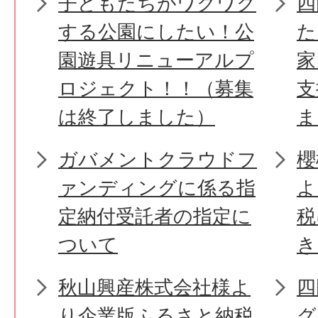
子どもたちがワクワク
四
する公園にしたい！公
た
園遊具リニューアルプ
家
ロジェクト！！（募集
支
は終了しました）
ま
ガバメントクラウドフ
櫻
ァンディングに係る指
よ
定納付受託者の指定に
税
ついて
き
秋山興産株式会社様よ
四
り企業版ふるさと納税
グ