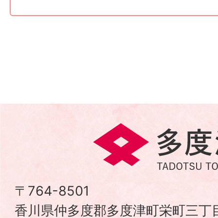
多
度
津
〒764-8501
香川県仲多度郡多度津町栄町三丁目
町