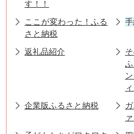
す！！
ここが変わった！ふる
手
さと納税
返礼品紹介
そ
ふ
ン
ィ
企業版ふるさと納税
ガ
ァ