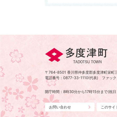
多
度
津
〒764-8501
香川県仲多度郡多度津町栄町三
町
電話番号：0877-33-1110(代表)
ファックス
TADOTSU
TOWN
開庁時間：8時30分から17時15分まで
(祝
お問い合わせ
このサイ