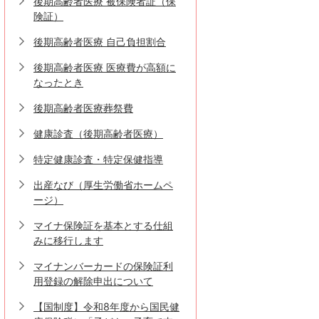
後期高齢者医療 被保険者証（保
険証）
後期高齢者医療 自己負担割合
後期高齢者医療 医療費が高額に
なったとき
後期高齢者医療葬祭費
健康診査（後期高齢者医療）
特定健康診査・特定保健指導
出産なび（厚生労働省ホームペ
ージ）
マイナ保険証を基本とする仕組
みに移行します
マイナンバーカードの保険証利
用登録の解除申出について
【国制度】令和8年度から国民健